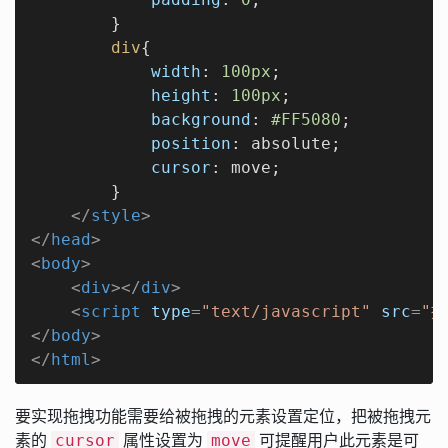
        }

div
{

width
: 
100px
;

height
: 
100px
;

background
: 
#FF5080
;

position
: absolute;

cursor
: move;

        }

</
style
>
</
head
>
<
body
>
<
div
>
</
div
>
<
script
type
=
"text/javascript"
src
=
"拖
</
body
>
</
html
>
要实现拖拽功能需要给被拖拽的元素设置定位，把被拖拽元
素的
属性设置为
可提醒用户此元素是可
cursor
move