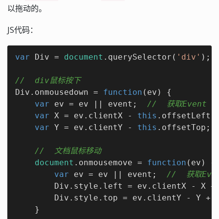
以拖动的。
JS代码：
var
 Div = 
document
.querySelector(
'div'
); 
//  div鼠标按下
Div.onmousedown = 
function
(
ev
) 
{

var
 ev = ev || event;  
//  获取Event 
var
 X = ev.clientX - 
this
.offsetLeft;
var
 Y = ev.clientY - 
this
.offsetTop; 
//  文档鼠标移动
document
.onmousemove = 
function
(
ev
) 
{

var
 ev = ev || event;  
//  获取Eve
        Div.style.left = ev.clientX - X +
        Div.style.top = ev.clientY - Y + 
    }
