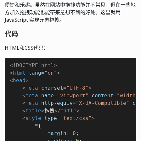
便捷和乐趣。虽然在网站中拖拽功能并不常见，但在一些地
方加入拖拽功能也能带来意想不到的好处。这里就用
JavaScript 实现元素拖拽。
代码
HTML和CSS代码：
<!DOCTYPE 
html
>
<
html
lang
=
"cn"
>
<
head
>
<
meta
charset
=
"UTF-8"
>
<
meta
name
=
"viewport"
content
=
"width=
<
meta
http-equiv
=
"X-UA-Compatible"
co
<
title
>
拖拽
</
title
>
<
style
type
=
"text/css"
>
        *{

margin
: 
0
;

padding
: 
0
;
