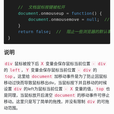
//  文档鼠标按键被松开
document
.onmouseup = 
function
(
) 
{

document
.onmousemove = 
null
;  
//
    }

return
false
;  
//  阻止一些浏览器的默认事
}
说明
鼠标被按下后
变量会保存鼠标当前位置
div
X
-
div
的
，
变量会保存鼠标当前位置
的
left
Y
-
div
。这里给
加移动事件是为了防止因鼠标
top
document
移动过快而导致鼠标移出div，当鼠标按下并且移动的时候
设置
的left为鼠标当前位置
变量的值，
也
div
-
X
top
是同理，当鼠标放开后清空
的移动事件可停止
document
移动。这里只是写了简单的拖拽，并没有限制
的可拖
div
动范围。