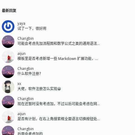
最新回复
yaya
试了一下，很好用
Changbin
可能会考虑先加流程图和数学公式之类的通用语法扩展，私有语法后面再加。
aijun
模板里是否考虑新增一些 Markdown 扩展功能，模板后台可配置是否开启...
Changbin
什么软件注册？
xx
大佬，软件注册怎么实现😀
Changbin
现在还暂时没有考虑加，不过以后可能会考虑在网站右下方或搜索框左侧加。
aijun
是否有计划，在右上角搜索框全面语言切换按钮处，新增一个浅色/深色的切换按钮。
Changbin
后面会考虑加的