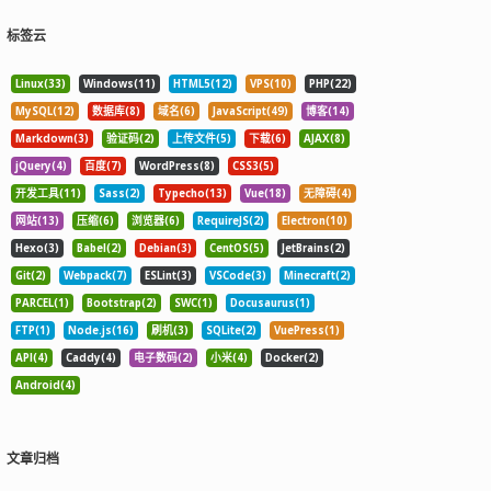
标签云
Linux(33)
Windows(11)
HTML5(12)
VPS(10)
PHP(22)
MySQL(12)
数据库(8)
域名(6)
JavaScript(49)
博客(14)
Markdown(3)
验证码(2)
上传文件(5)
下载(6)
AJAX(8)
jQuery(4)
百度(7)
WordPress(8)
CSS3(5)
开发工具(11)
Sass(2)
Typecho(13)
Vue(18)
无障碍(4)
网站(13)
压缩(6)
浏览器(6)
RequireJS(2)
Electron(10)
Hexo(3)
Babel(2)
Debian(3)
CentOS(5)
JetBrains(2)
Git(2)
Webpack(7)
ESLint(3)
VSCode(3)
Minecraft(2)
PARCEL(1)
Bootstrap(2)
SWC(1)
Docusaurus(1)
FTP(1)
Node.js(16)
刷机(3)
SQLite(2)
VuePress(1)
API(4)
Caddy(4)
电子数码(2)
小米(4)
Docker(2)
Android(4)
文章归档