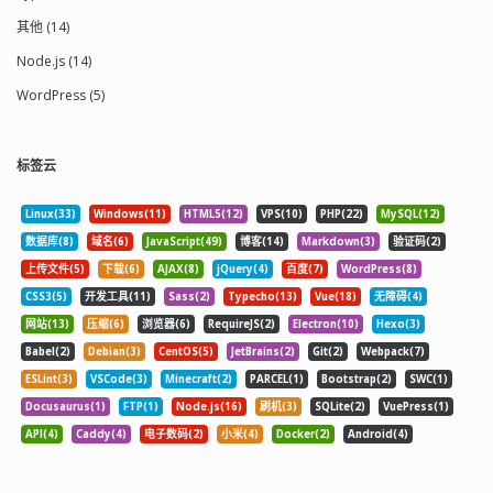
其他 (14)
Node.js (14)
WordPress (5)
标签云
Linux(33)
Windows(11)
HTML5(12)
VPS(10)
PHP(22)
MySQL(12)
数据库(8)
域名(6)
JavaScript(49)
博客(14)
Markdown(3)
验证码(2)
上传文件(5)
下载(6)
AJAX(8)
jQuery(4)
百度(7)
WordPress(8)
CSS3(5)
开发工具(11)
Sass(2)
Typecho(13)
Vue(18)
无障碍(4)
网站(13)
压缩(6)
浏览器(6)
RequireJS(2)
Electron(10)
Hexo(3)
Babel(2)
Debian(3)
CentOS(5)
JetBrains(2)
Git(2)
Webpack(7)
ESLint(3)
VSCode(3)
Minecraft(2)
PARCEL(1)
Bootstrap(2)
SWC(1)
Docusaurus(1)
FTP(1)
Node.js(16)
刷机(3)
SQLite(2)
VuePress(1)
API(4)
Caddy(4)
电子数码(2)
小米(4)
Docker(2)
Android(4)