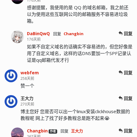
176天前
感谢提醒，我使用的是 QQ 的域名邮箱，我之前还
以为使用这些互联网公司的邮箱服务不容易进垃圾
箱。
DaBinQwQ
回复
回复
Changbin
176天前
如果不自定义域名的话确实不容易进的，但您好像是
用了自定义域名，这样的话DNS要加一个SPF记录认
证是qq邮箱代发才行
webfem
回复
258天前
赞一个
王大力
回复
270天前
博主您好 您是否可以出一个linux安装clickhouse数据的
教程呢 网上了找了好多教程总是跑不起来😭
Changbin
回复
回复
王大力
作者
267天前