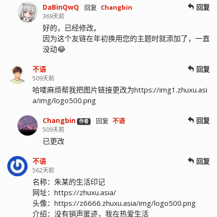
DaBinQwQ
回复
回复
Changbin
369天前
好的，已经修改。
因为这个友链在年初换用您的主题时就添加了，一直
没动😂
不语
回复
509天前
哈喽麻烦帮我把图片链接更改为https://img1.zhuxu.asi
a/img/logo500.png
Changbin
回复
回复
不语
作者
509天前
已更改
不语
回复
562天前
名称：朱某的生活印记
网址：https://zhuxu.asia/
头像：https://z6666.zhuxu.asia/img/logo500.png
介绍：没有销声匿迹，我在热爱生活