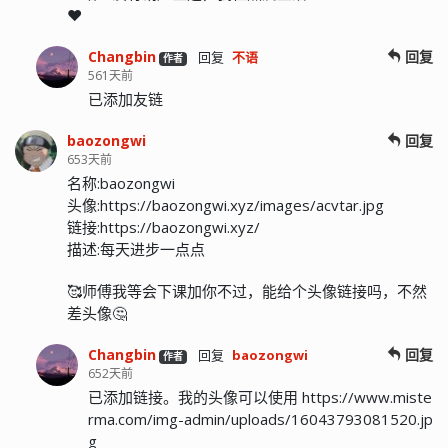
❤️
Changbin
回复
回复
不语
作者
561天前
已添加友链
baozongwi
回复
653天前
名称:baozongwi
头像:https://baozongwi.xyz/images/acvtar.jpg
链接:https://baozongwi.xyz/
描述:每天进步一点点
🥰师傅我等会下课加你不过，能给个头像链接吗，不然
差头像🤔
Changbin
回复
回复
baozongwi
作者
652天前
已添加链接。我的头像可以使用 https://www.miste
rma.com/img-admin/uploads/16043793081520.jp
g