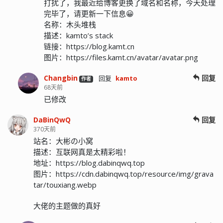
打扰了，我最近给博客更换了域名和名称，今天处理
完毕了，请更新一下信息😀
名称：木头堆栈
描述：kamto’s stack
链接：https://blog.kamt.cn
图片：https://files.kamt.cn/avatar/avatar.png
Changbin
回复
回复
kamto
作者
68天前
已修改
DaBinQwQ
回复
370天前
站名：大彬の小窝
描述：互联网真是太精彩啦！
地址：https://blog.dabinqwq.top
图片：https://cdn.dabinqwq.top/resource/img/grava
tar/touxiang.webp
大佬的主题做的真好