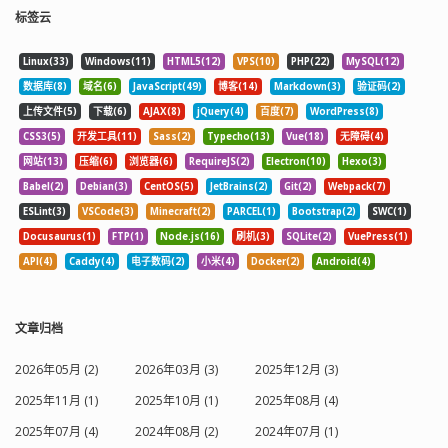
标签云
Linux(33)
Windows(11)
HTML5(12)
VPS(10)
PHP(22)
MySQL(12)
数据库(8)
域名(6)
JavaScript(49)
博客(14)
Markdown(3)
验证码(2)
上传文件(5)
下载(6)
AJAX(8)
jQuery(4)
百度(7)
WordPress(8)
CSS3(5)
开发工具(11)
Sass(2)
Typecho(13)
Vue(18)
无障碍(4)
网站(13)
压缩(6)
浏览器(6)
RequireJS(2)
Electron(10)
Hexo(3)
Babel(2)
Debian(3)
CentOS(5)
JetBrains(2)
Git(2)
Webpack(7)
ESLint(3)
VSCode(3)
Minecraft(2)
PARCEL(1)
Bootstrap(2)
SWC(1)
Docusaurus(1)
FTP(1)
Node.js(16)
刷机(3)
SQLite(2)
VuePress(1)
API(4)
Caddy(4)
电子数码(2)
小米(4)
Docker(2)
Android(4)
文章归档
2026年05月 (2)
2026年03月 (3)
2025年12月 (3)
2025年11月 (1)
2025年10月 (1)
2025年08月 (4)
2025年07月 (4)
2024年08月 (2)
2024年07月 (1)