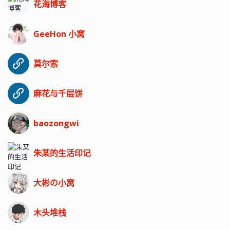
花海博客
GeeHon 小窝
莫尔索
麻花与千层饼
baozongwi
朱某的生活印记
大彬の小窝
木头堆栈