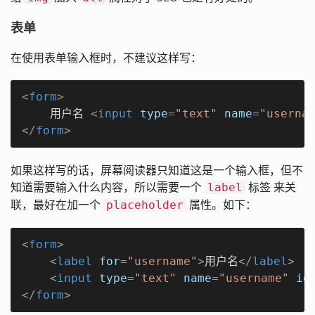
表单
在使用表单输入框时，不建议这样写：
<
form
>
    用户名 
<
input
type
=
"text"
name
=
"userna
</
form
>
如果这样写的话，屏幕阅读器只知道这是一个输入框，但不
知道需要输入什么内容，所以需要一个
标签 来关
label
联，最好在加一个
属性。如下：
placeholder
<
form
>
<
label
for
=
"username"
>
用户名
</
label
>
<
input
type
=
"text"
name
=
"username"
id
</
form
>