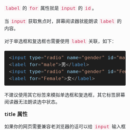
的
属性就是
的
。
label
for
input
id
当
获取焦点时，屏幕阅读器就能朗读
的
input
label
内容。
对于单选框和复选框也需要使用
关联，如下：
label
<
input
type
=
"radio"
name
=
"gender"
id
=
"mal
<
label
for
=
"male"
>
男
</
label
>
<
input
type
=
"radio"
name
=
"gender"
id
=
"Fem
<
label
for
=
"Female"
>
女
</
label
>
不建议使用其它标签来模拟单选框和复选框，其它标签屏幕
阅读器无法朗读选中状态。
title 属性
如果你的网页需要兼容老浏览器的话可以给
输入框
input