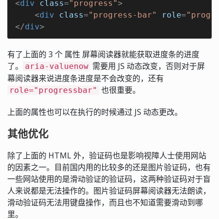
<
div
class
=
"progress"
>
<
div
class
=
"progress-bar"
role
=
"progr
</
div
>
有了上面的 3 个 属性 屏幕阅读器就能获取进度条的进度
了。
需要用 JS 动态改变，否则对于屏
aria-valuenow
幕阅读器来说进度条进度是不会改变的，还有
也很重要。
role="progressbar"
上面的属性也可以在执行的时候通过 JS 动态更改。
其他优化
除了上面的 HTML 外，验证码也是影响视障人士使用网站
的因素之一。目前国内用的比较多的还是图片验证码，也有
一些网站使用的是滑动验证的验证码，这两种验证码对于盲
人来说都是无法操作的。图片验证码屏幕阅读器无法朗读，
滑动验证码无法用键盘操作，而且也不知道需要滑动到哪
里。