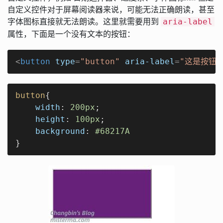
自定义控件对于屏幕阅读器来说，可能无法正确朗读，甚至
字体图标直接就无法朗读。这里就需要用到
aria-label
属性，下面是一个没有文本的按钮：
<
button
type
=
"button"
aria-label
=
"这是按钮"
button
{

width
: 
200px
;

height
: 
100px
;

background
: 
#68217A
}