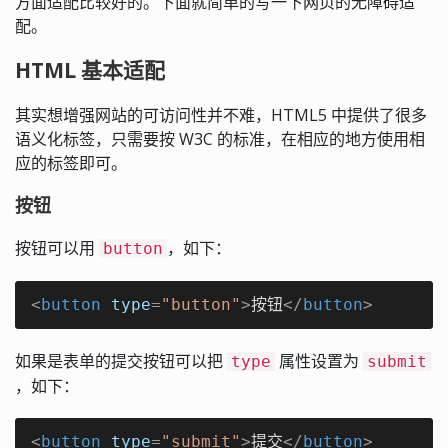
方面适配比较好的。下面就简单的写一下网页的无障碍适
配。
HTML 基本适配
其实想增强网站的可访问性并不难，HTML5 中提供了很多
语义化标签，只需要按 W3C 的标准，在相应的地方使用相
应的标签即可。
按钮
按钮可以用
，如下：
button
<
button
type
=
"button"
>
按钮
</
button
>
如果是表单的提交按钮可以把
属性设置为
type
submit
，如下：
<
button
type
=
"submit"
>
提交
</
button
>