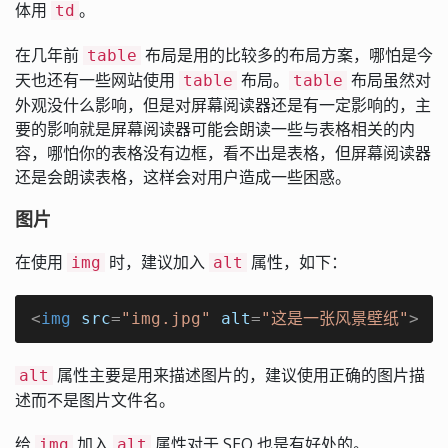
体用
。
td
在几年前
布局是用的比较多的布局方案，哪怕是今
table
天也还有一些网站使用
布局。
布局虽然对
table
table
外观没什么影响，但是对屏幕阅读器还是有一定影响的，主
要的影响就是屏幕阅读器可能会朗读一些与表格相关的内
容，哪怕你的表格没有边框，看不出是表格，但屏幕阅读器
还是会朗读表格，这样会对用户造成一些困惑。
图片
在使用
时，建议加入
属性，如下：
img
alt
<
img
src
=
"img.jpg"
alt
=
"这是一张风景壁纸"
>
属性主要是用来描述图片的，建议使用正确的图片描
alt
述而不是图片文件名。
给
加入
属性对于 SEO 也是有好处的。
img
alt