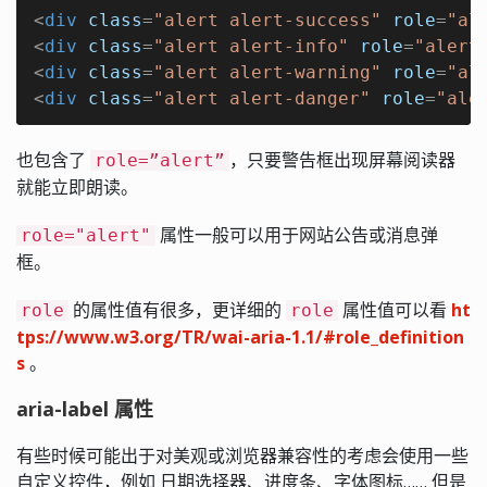
<
div
class
=
"alert alert-success"
role
=
"al
<
div
class
=
"alert alert-info"
role
=
"alert
<
div
class
=
"alert alert-warning"
role
=
"al
<
div
class
=
"alert alert-danger"
role
=
"ale
也包含了
，只要警告框出现屏幕阅读器
role=”alert”
就能立即朗读。
属性一般可以用于网站公告或消息弹
role="alert"
框。
的属性值有很多，更详细的
属性值可以看
ht
role
role
tps://www.w3.org/TR/wai-aria-1.1/#role_definition
s
。
aria-label 属性
有些时候可能出于对美观或浏览器兼容性的考虑会使用一些
自定义控件，例如 日期选择器、进度条、字体图标…… 但是