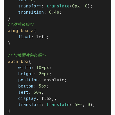
transform
: 
translate
(
0px
, 
0
);

transition
: 
0.4s
;

/*图片链接*/
#img-box
a
{

float
: left;

}

/*切换图片的按钮*/
#btn-box
{

width
: 
100px
;

height
: 
20px
;

position
: absolute;

bottom
: 
5px
;

left
: 
50%
;

display
: flex;;

transform
: 
translate
(-
50%
, 
0
);
