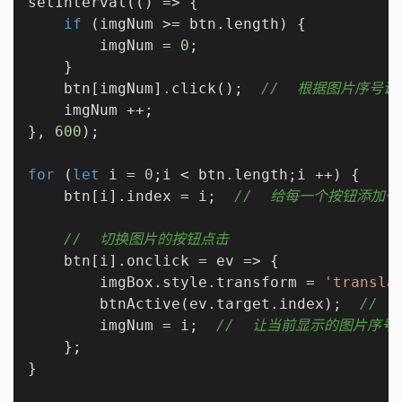
setInterval(
()
 =>
 {

if
 (imgNum >= btn.length) {

        imgNum = 
0
;

    }

    btn[imgNum].click();  
//  根据图片序号
    imgNum ++;

}, 
600
);

for
 (
let
 i = 
0
;i < btn.length;i ++) {

    btn[i].index = i;  
//  给每一个按钮添加
//  切换图片的按钮点击
    btn[i].onclick = 
ev
 =>
 {

        imgBox.style.transform = 
'transla
        btnActive(ev.target.index);  
// 
        imgNum = i;  
//  让当前显示的图片序号
    };

}
