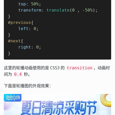
top
: 
50%
;

transform
: 
translate
(
0
 , -
50%
);

#previous
{

left
: 
0
;

#next
{

right
: 
0
;

}
这里的轮播动画使用的是 CSS3 的
，动画时
transition
间为
秒。
0.4
下面是轮播图的外观效果：