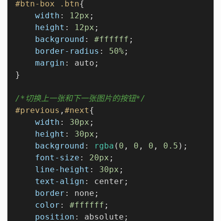
#btn-box
.btn
{

width
: 
12px
;

height
: 
12px
;

background
: 
#ffffff
;

border-radius
: 
50%
;

margin
: auto;

}

/*切换上一张和下一张图片的按钮*/
#previous
,
#next
{

width
: 
30px
;

height
: 
30px
;

background
: 
rgba
(
0
, 
0
, 
0
, 
0.5
);

font-size
: 
20px
;

line-height
: 
30px
;

text-align
: center;

border
: none;

color
: 
#ffffff
;

position
: absolute;
