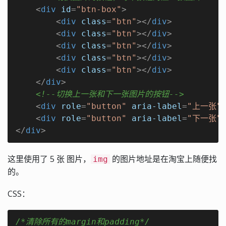
<
div
id
=
"btn-box"
>
<
div
class
=
"btn"
>
</
div
>
<
div
class
=
"btn"
>
</
div
>
<
div
class
=
"btn"
>
</
div
>
<
div
class
=
"btn"
>
</
div
>
<
div
class
=
"btn"
>
</
div
>
</
div
>
<!--切换上一张和下一张图片的按钮-->
<
div
role
=
"button"
aria-label
=
"上一张"
<
div
role
=
"button"
aria-label
=
"下一张"
</
div
>
这里使用了 5 张 图片，
的图片地址是在淘宝上随便找
img
的。
CSS：
/*清除所有的margin和padding*/