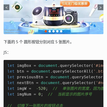
下面的 5 个 圆形按钮分别对应 5 张图片。
JS：
let
 imgBox = 
document
.querySelector(
'#img
let
 btn = 
document
.querySelectorAll(
'.btn
let
 previousBtn = 
document
.querySelector(
let
 nextBtn = 
document
.querySelector(
'#ne
let
 imgW =  
-520
;  
//  单张图片的宽度，因为
let
 imgNum = 
0
;  
//  当前显示的图片序号
//  切换下一张图片的按钮点击