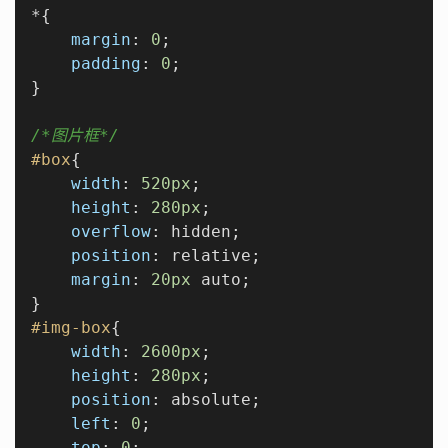
*{

margin
: 
0
;

padding
: 
0
;

}

/*图片框*/
#box
{

width
: 
520px
;

height
: 
280px
;

overflow
: hidden;

position
: relative;

margin
: 
20px
 auto;

#img-box
{

width
: 
2600px
;

height
: 
280px
;

position
: absolute;

left
: 
0
;

top
: 
0
;
