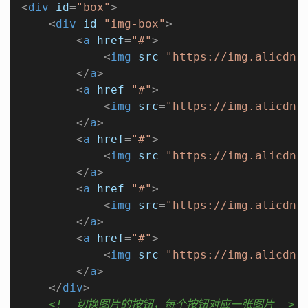
<
div
id
=
"box"
>
<
div
id
=
"img-box"
>
<
a
href
=
"#"
>
<
img
src
=
"https://img.alicdn.
</
a
>
<
a
href
=
"#"
>
<
img
src
=
"https://img.alicdn.
</
a
>
<
a
href
=
"#"
>
<
img
src
=
"https://img.alicdn.
</
a
>
<
a
href
=
"#"
>
<
img
src
=
"https://img.alicdn.
</
a
>
<
a
href
=
"#"
>
<
img
src
=
"https://img.alicdn.
</
a
>
</
div
>
<!--切换图片的按钮，每个按钮对应一张图片-->