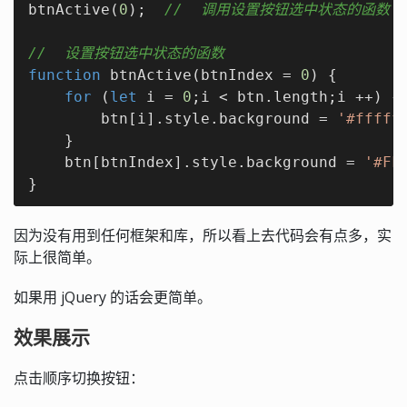
btnActive(
0
);  
//  调用设置按钮选中状态的函数
//  设置按钮选中状态的函数
function
btnActive
(
btnIndex = 
0
) 
{

for
 (
let
 i = 
0
;i < btn.length;i ++) {

        btn[i].style.background = 
'#fffff
    }

    btn[btnIndex].style.background = 
'#FF
}
因为没有用到任何框架和库，所以看上去代码会有点多，实
际上很简单。
如果用 jQuery 的话会更简单。
效果展示
点击顺序切换按钮：