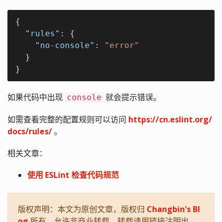
{

"rules"
: {

"no-console"
: 
"error"
  }

}
如果代码中出现
就会提示错误。
console
如需查看完整的配置规则可以访问
https://cn.eslint.org/
docs/rules/
。
相关文章：
使用 ESLint 检查代码规范
版权声明：本文为原创文章，版权归
Changbin's Bl
og
所有，允许非商业转载，转载请用链接注明出