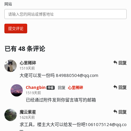
网站
提交评论
已有 48 条评论
心里稀碎
回复
1519天前
大佬可以发一份吗
849880504@qq.com
Changbin
回复
回复
心里稀碎
作者
1519天前
已经通过附件发到你留言填写的邮箱
魔云紫星
回复
1628天前
求工具，楼主大大可以给发一份吧
1061075124@qq.co
m