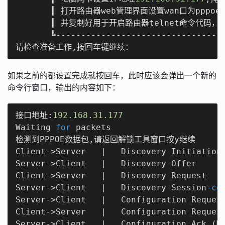
       ║ 打开路由器web管理界面设置wan口为pppo
       ║ 并复制好用于开启路由器telnet命令代码，注
       ╚----------------------------------
请检查准备工作,按回车键继续：
如果之前的都设置完成就按回车，此时应该会弹出一个新的
命令行窗口，输出的内容如下：
接口地址:
192.168
.
31.177
Waiting 
for
 packets

检测到PPPOE数据包,请返回解锁工具窗口按y继续

Client->Server   |   Discovery Initiation

Server->Client   |   Discovery Offer

Client->Server   |   Discovery Request

Server->Client   |   Discovery Session
-co
Server->Client   |   Configuration Request
Client->Server   |   Configuration Request
Server->Client   |   Configuration Ack (MR