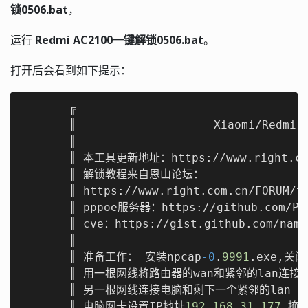
锁0506.bat
，
运行
Redmi AC2100一键解锁0506.bat
。
打开后会看到如下提示：
       ╔----------------------------------
       ║                    Xiaomi/Redm
       ║                                  
       ║ 本工具更新地址：https://www.right.com
       ║ 解锁教程来自恩山论坛：                  
       ║ https://www.right.com.cn/FORUM/t
       ║ pppoe服务器：https://github.com/Per
       ║ cve：https://gist.github.com/nami
       ║                                  
       ║ 准备工作： 安装npcap
-0
.
9991
.exe,关闭
       ║ 用一根网线将路由器的wan和紧邻的lan连接     
       ║ 另一根网线连接电脑和剩下一个紧邻的lan       
       ║ 电脑网卡设置IP地址
192.168
.
31.177
,掩