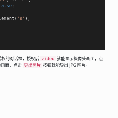
false
;

lement(
'a'
);

授权的对话框，授权后
就能显示摄像头画面，点
video
的画面，点击
按钮就能导出 JPG 图片。
导出照片