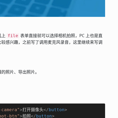
机上
表单直接就可以选择相机拍照，PC 上也是直
file
比较感兴趣，之前写了调用麦克风录音，这里继续来写调
摄的照片、导出照片。
-camera"
>
打开摄像头
</
button
>
hot-btn"
>
拍照
</
button
>