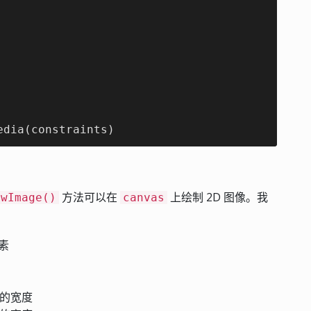
edia(constraints)
方法可以在
上绘制 2D 图像。我
awImage()
canvas
素
的宽度