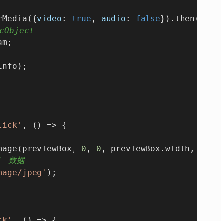
rMedia({
video
: 
true
, 
audio
: 
false
}).then(
stre
Object
m;

info);

lick'
, () => {

mage(previewBox, 
0
, 
0
, previewBox.width, prev
RL 数据
mage/jpeg'
);

ck'
, () => {
