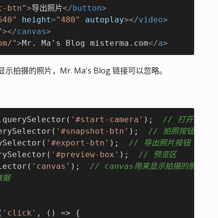
t-btn"
>
导出照片
</
button
>
640"
height
=
"480"
autoplay
>
</
video
>
"
>
</
canvas
>
om/"
>
Mr. Ma's Blog misterma.com
</
a
>
示拍摄的照片，Mr. Ma's Blog 链接可以忽略。
.querySelector(
'#start-camera'
);  
// 打开摄像
erySelector(
'#snapshot-btn'
);  
// 拍照按钮
ySelector(
'#export-btn'
);  
// 导出照片按钮
rySelector(
'#preview-box'
);  
// 预览区
lector(
'canvas'
);  
// canvas用来显示拍摄的照片
数据
(
'click'
, () => {
