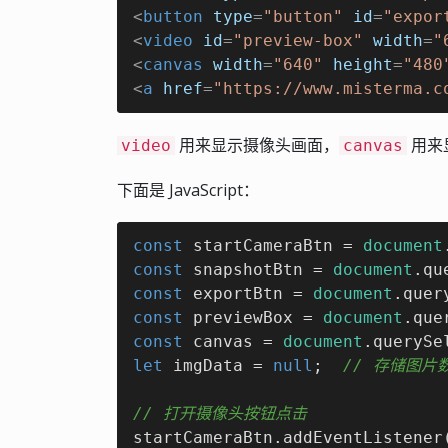
<
button
type
=
"button"
id
=
"expor
<
video
id
=
"preview-box"
width
=
"
<
canvas
width
=
"640"
height
=
"480
<
a
href
=
"https://www.misterma.c
用来显示摄像头画面，
用来显
video
canvas
下面是 JavaScript：
const
 startCameraBtn = 
document
const
 snapshotBtn = 
document
.qu
const
 exportBtn = 
document
.quer
const
 previewBox = 
document
.que
const
 canvas = 
document
.querySe
let
 imgData = 
null
;  
// 存储图片
// 打开摄像头按钮点击
startCameraBtn.addEventListener