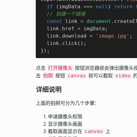
if
 (imgData === 
null
) 
return
// 创建一个链接
const
 link = 
document
.createE
  link.href = imgData;

  link.download = 
'image.jpg'
;

  link.click();

});
点击
按钮浏览器就会弹出摄像头
打开摄像头
击
按钮
就可以截取
拍照
canvas
video
详细说明
上面的拍照可分为几个步骤：
申请摄像头权限
显示摄像头画面
截取画面显示在
上
canvas