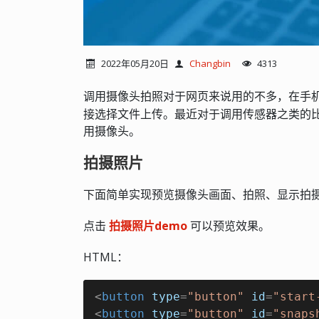
2022年05月20日
Changbin
4313
调用摄像头拍照对于网页来说用的不多，在手
接选择文件上传。最近对于调用传感器之类的
用摄像头。
拍摄照片
下面简单实现预览摄像头画面、拍照、显示拍
点击
拍摄照片demo
可以预览效果。
HTML：
<
button
type
=
"button"
id
=
"start
<
button
type
=
"button"
id
=
"snaps