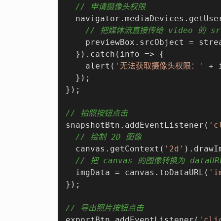
// 申请摄像头权限
  navigator.mediaDevices.getUse
// 把媒体流直接传给 video 的 src
    previewBox.srcObject = strea
  }).catch(
info
 =>
 {

    alert(
'无法获取摄像头权限：'
 + 
  });

});

// 拍照按钮点击
snapshotBtn.addEventListener(
'c
// 绘制 2D 图像
  canvas.getContext(
'2d'
).drawI
// 把 canvas 的图像转换为 dataU
  imgData = canvas.toDataURL(
'i
});

// 导出照片按钮点击
exportBtn.addEventListener(
'cli