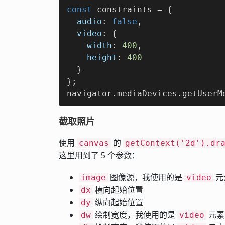
const
 constraints = {

audio
: 
false
,

video
: {

width
: 
400
,

height
: 
400
  }

};

navigator.mediaDevices.getUserM
截取照片
使用
的
canvas
getContext('2d').dr
这里用到了 5 个参数：
图像源，我使用的是
元
image
video
横向起始位置
dx
纵向起始位置
dy
绘制宽度，我使用的是
元素
dw
video