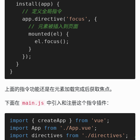
  install(app) {

// 定义全局指令
    app.directive(
'focus'
, {

// 元素被插入到页面
      mounted(el) {

        el.focus();

      }

    });

  }

}
上面的指令功能还是在元素加载完成后获取焦点。
下面在
中引入和注册这个指令插件：
main.js
import
 { createApp } 
from
'vue'
import
 App 
from
'./App.vue'
import
 directives 
from
'./directives'
;  
/