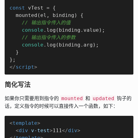
const
 vTest = {

  mounted(el, binding) {

// 输出指令传入的值
console
.log(binding.value);

// 输出指令传入的参数
console
.log(binding.arg);

  }

</
script
>
简化写法
如果你只需要用到指令的
和
钩子的
mounted
updated
话，定义指令的时候可以直接传入一个函数，如下：
<
template
>
<
div
v-test
>
111
</
div
>
</
template
>