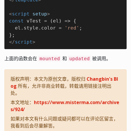
<
script
setup
>
const
 vTest = 
(
el
) =>
 {

  el.style.color = 
'red'
;

</
script
>
上面的函数会在
和
被调用。
mounted
updated
版权声明：本文为原创文章，版权归
Changbin's Bl
og
所有，允许非商业转载，转载请用链接注明出
处。
本文地址：
https://www.misterma.com/archive
s/924/
如果对本文有什么问题或疑问都可以在评论区留言，
我看到后会尽量解答。