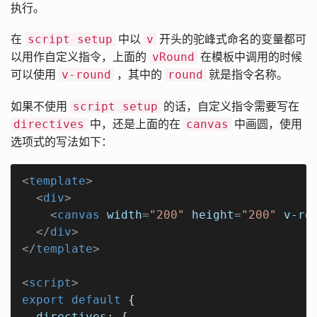
执行。
在
中以
开头的驼峰式命名的变量都可
script setup
v
以用作自定义指令，上面的
在模板中调用的时候
vRound
可以使用
，其中的
就是指令名称。
v-round
round
如果不使用
的话，自定义指令需要写在
script setup
中，还是上面的在
中画圆，使用
directives
canvas
选项式的写法如下：
<
template
>
<
div
>
<
canvas
width
=
"200"
height
=
"200"
v-ro
</
div
>
</
template
>
<
script
>
export
default
 {

directives
: {
