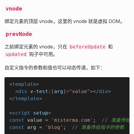
vnode
绑定元素的顶层 vnode，这里的 vnode 就是虚拟 DOM。
prevNode
之前绑定元素的 vnode，只在
和
beforeUpdate
钩子中可用。
updated
自定义指令的参数和值也可以动态传递，如下：
<
template
>
<
div
v-test:
[
arg
]=
"value"
>
</
div
>
</
template
>
<
script
setup
>
const
 value = 
'misterma.com'
;  
// 准备传给
const
 arg = 
'blog'
;  
// 准备传给指令的参数