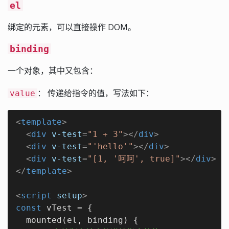
el
绑定的元素，可以直接操作 DOM。
binding
一个对象，其中又包含：
： 传递给指令的值，写法如下：
value
<
template
>
<
div
v-test
=
"1 + 3"
>
</
div
>
<
div
v-test
=
"'hello'"
>
</
div
>
<
div
v-test
=
"[1, '呵呵', true]"
>
</
div
>
</
template
>
<
script
setup
>
const
 vTest = {

  mounted(el, binding) {
