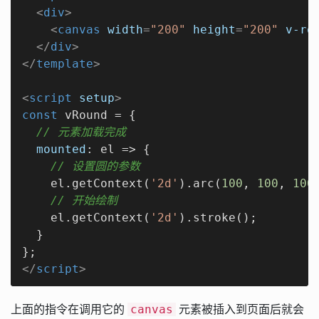
<
div
>
<
canvas
width
=
"200"
height
=
"200"
v-ro
</
div
>
</
template
>
<
script
setup
>
const
 vRound = {

// 元素加载完成
mounted
: 
el
 =>
 {

// 设置圆的参数
    el.getContext(
'2d'
).arc(
100
, 
100
, 
100
// 开始绘制
    el.getContext(
'2d'
).stroke();

  }

</
script
>
上面的指令在调用它的
元素被插入到页面后就会
canvas