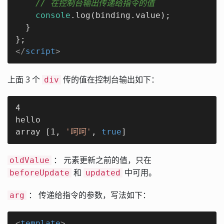
// 在控制台输出传递给指令的值
console
.log(binding.value);

  }

</
script
>
上面 3 个
传的值在控制台输出如下：
div
4

hello

array [1, 
'呵呵'
, 
true
]
： 元素更新之前的值，只在
oldValue
和
中可用。
beforeUpdate
updated
： 传递给指令的参数，写法如下：
arg
<
template
>