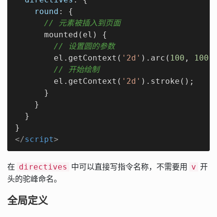
round
: {

// 元素被插入到页面
      mounted(el) {

// 设置圆的参数
        el.getContext(
'2d'
).arc(
100
, 
100
,
// 开始绘制
        el.getContext(
'2d'
).stroke();

      }

    }

  }

</
script
>
在
中可以直接写指令名称，不需要用
开
directives
v
头的驼峰命名。
全局定义