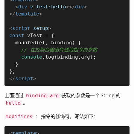
<
div
v-test:hello
>
</
div
>
</
template
>
<
script
setup
>
const
 vTest = {

  mounted(el, binding) {

// 在控制台输出传递给指令的参数
console
.log(binding.arg);

  }

</
script
>
上面通过
获取的参数是一个 String 的
binding.arg
。
hello
： 指令的修饰符，写法如下：
modifiers
<
template
>