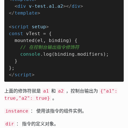
<
div
v-test.a1.a2
>
</
div
>
</
template
>
<
script
setup
>
const
 vTest = {

  mounted(el, binding) {

// 在控制台输出指令修饰符
console
.log(binding.modifiers);

  }

</
script
>
上面的修饰符就是
和
，控制台输出为
a1
a2
{"a1":
。
true,"a2": true}
： 使用该指令的组件实例。
instance
： 指令的定义对象。
dir