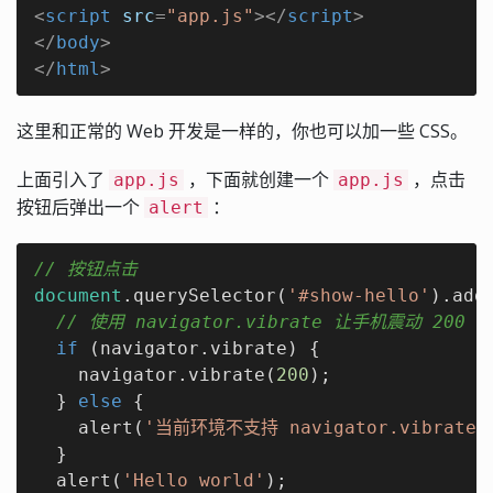
<
script
src
=
"app.js"
>
</
script
>
</
body
>
</
html
>
这里和正常的 Web 开发是一样的，你也可以加一些 CSS。
上面引入了
，下面就创建一个
，点击
app.js
app.js
按钮后弹出一个
：
alert
// 按钮点击
document
.querySelector(
'#show-hello'
).add
// 使用 navigator.vibrate 让手机震动 200 
if
 (navigator.vibrate) {

    navigator.vibrate(
200
);

  } 
else
 {

    alert(
'当前环境不支持 navigator.vibrate'
  }

  alert(
'Hello world'
);
