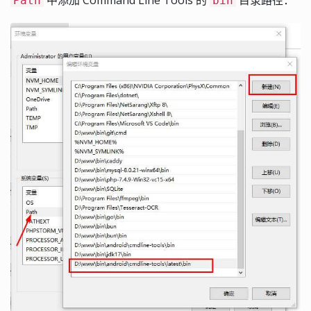
Path
bin