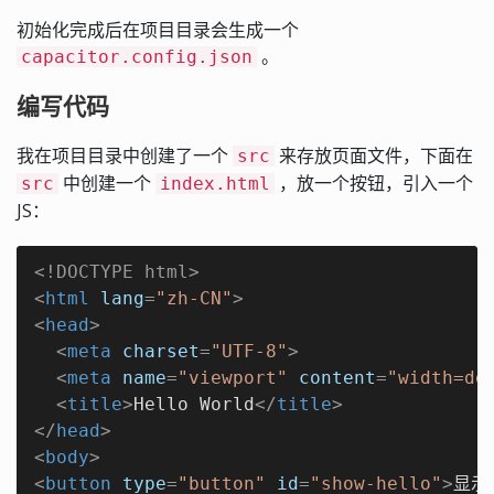
初始化完成后在项目目录会生成一个
。
capacitor.config.json
编写代码
我在项目目录中创建了一个
来存放页面文件，下面在
src
中创建一个
，放一个按钮，引入一个
src
index.html
JS：
<!DOCTYPE 
html
>
<
html
lang
=
"zh-CN"
>
<
head
>
<
meta
charset
=
"UTF-8"
>
<
meta
name
=
"viewport"
content
=
"width=de
<
title
>
Hello World
</
title
>
</
head
>
<
body
>
<
button
type
=
"button"
id
=
"show-hello"
>
显示 