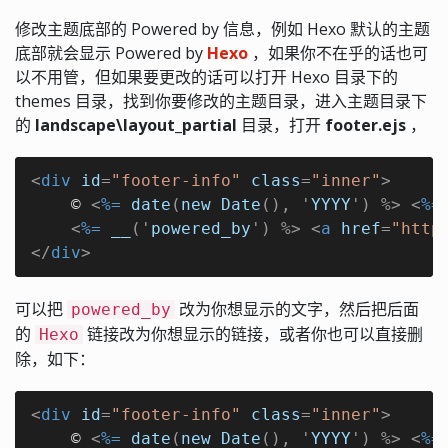
修改主题底部的 Powered by 信息，例如 Hexo 默认的主题
底部就会显示 Powered by
Hexo
，如果你不在乎的话也可
以不用管，但如果要更改的话可以打开 Hexo 目录下的
themes 目录，找到你要修改的主题目录，进入主题目录下
的
landscape\layout_partial
目录，打开
footer.ejs
，
<
div
id
=
"footer-info"
class
=
"inner"
>
    © 
<
%=
date
(
new
Date
(), '
YYYY
') %>
<
%=
<
%=
__
('
powered_by
') %>
<
a
href
=
"http
</
div
>
可以把
改为你想显示的文字，然后把后面
powered_by
的
链接改为你想显示的链接，或者你也可以直接删
Hexo
除，如下：
<
div
id
=
"footer-info"
class
=
"inner"
>
    © 
<
%=
date
(
new
Date
(), '
YYYY
') %>
<
%=