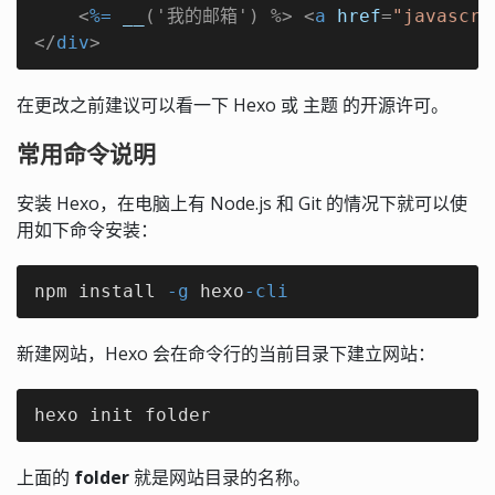
<
%=
__
('我的邮箱') %>
<
a
href
=
"javascri
</
div
>
在更改之前建议可以看一下 Hexo 或 主题 的开源许可。
常用命令说明
安装 Hexo，在电脑上有 Node.js 和 Git 的情况下就可以使
用如下命令安装：
npm install 
-g
 hexo
-cli
新建网站，Hexo 会在命令行的当前目录下建立网站：
hexo init folder
上面的
folder
就是网站目录的名称。