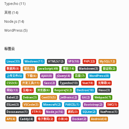
Typecho (11)
其他 (14)
Node.js (14)
WordPress (5)
标签云
Linux(33)
Windows(11)
HTML5(12)
VPS(10)
PHP(22)
MySQL(12)
数据库(8)
域名(6)
JavaScript(49)
博客(14)
Markdown(3)
验证码(2)
上传文件(5)
下载(6)
AJAX(8)
jQuery(4)
百度(7)
WordPress(8)
CSS3(5)
开发工具(11)
Sass(2)
Typecho(13)
Vue(18)
无障碍(4)
网站(13)
压缩(6)
浏览器(6)
RequireJS(2)
Electron(10)
Hexo(3)
Babel(2)
Debian(3)
CentOS(5)
JetBrains(2)
Git(2)
Webpack(7)
ESLint(3)
VSCode(3)
Minecraft(2)
PARCEL(1)
Bootstrap(2)
SWC(1)
Docusaurus(1)
FTP(1)
Node.js(16)
刷机(3)
SQLite(2)
VuePress(1)
API(4)
Caddy(4)
电子数码(2)
小米(4)
Docker(2)
Android(4)