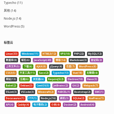
Typecho (11)
其他 (14)
Node.js (14)
WordPress (5)
标签云
Linux(33)
Windows(11)
HTML5(12)
VPS(10)
PHP(22)
MySQL(12)
数据库(8)
域名(6)
JavaScript(49)
博客(14)
Markdown(3)
验证码(2)
上传文件(5)
下载(6)
AJAX(8)
jQuery(4)
百度(7)
WordPress(8)
CSS3(5)
开发工具(11)
Sass(2)
Typecho(13)
Vue(18)
无障碍(4)
网站(13)
压缩(6)
浏览器(6)
RequireJS(2)
Electron(10)
Hexo(3)
Babel(2)
Debian(3)
CentOS(5)
JetBrains(2)
Git(2)
Webpack(7)
ESLint(3)
VSCode(3)
Minecraft(2)
PARCEL(1)
Bootstrap(2)
SWC(1)
Docusaurus(1)
FTP(1)
Node.js(16)
刷机(3)
SQLite(2)
VuePress(1)
API(4)
Caddy(4)
电子数码(2)
小米(4)
Docker(2)
Android(4)