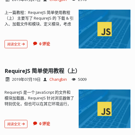
上一篇教程：RequireJS 简单使用教程
（上） 主要写了 RequireJS 的 下载 & 引
入、加载文件和模块、定义模块，考虑
到内容可能会比较多，所以准备分开
写。配置baseUrl这个 baseUrl 就是
RequireJS 加载的根目录，默认和...
0 评论
阅读全文
RequireJS 简单使用教程（上）
2019年07月19日
Changbin
5009
RequireJS 是一个 JavaScript 的文件和
模块加载器，RequireJS 针对浏览器做了
特别优化，但也可以在其它环境运行，
例如：Rhino 和 Node。现在的网页基本
上都是使用模块化开发，ES 6 原生支持
模块化，加载模块也比较方便，但...
0 评论
阅读全文