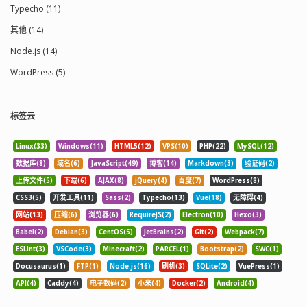
Typecho (11)
其他 (14)
Node.js (14)
WordPress (5)
标签云
Linux(33)
Windows(11)
HTML5(12)
VPS(10)
PHP(22)
MySQL(12)
数据库(8)
域名(6)
JavaScript(49)
博客(14)
Markdown(3)
验证码(2)
上传文件(5)
下载(6)
AJAX(8)
jQuery(4)
百度(7)
WordPress(8)
CSS3(5)
开发工具(11)
Sass(2)
Typecho(13)
Vue(18)
无障碍(4)
网站(13)
压缩(6)
浏览器(6)
RequireJS(2)
Electron(10)
Hexo(3)
Babel(2)
Debian(3)
CentOS(5)
JetBrains(2)
Git(2)
Webpack(7)
ESLint(3)
VSCode(3)
Minecraft(2)
PARCEL(1)
Bootstrap(2)
SWC(1)
Docusaurus(1)
FTP(1)
Node.js(16)
刷机(3)
SQLite(2)
VuePress(1)
API(4)
Caddy(4)
电子数码(2)
小米(4)
Docker(2)
Android(4)