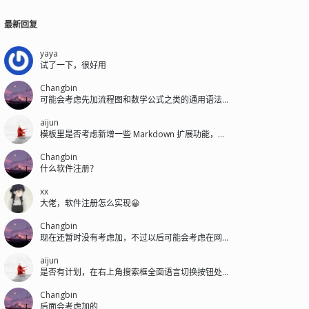
最新回复
yaya
试了一下，很好用
Changbin
可能会考虑先加流程图和数学公式之类的通用语法扩展，私有语法后面再加。
aijun
模板里是否考虑新增一些 Markdown 扩展功能，模板后台可配置是否开启...
Changbin
什么软件注册？
xx
大佬，软件注册怎么实现😀
Changbin
现在还暂时没有考虑加，不过以后可能会考虑在网站右下方或搜索框左侧加。
aijun
是否有计划，在右上角搜索框全面语言切换按钮处，新增一个浅色/深色的切换按钮。
Changbin
后面会考虑加的