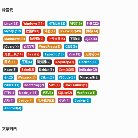
标签云
Linux(33)
Windows(11)
HTML5(12)
VPS(10)
PHP(22)
MySQL(12)
数据库(8)
域名(6)
JavaScript(49)
博客(14)
Markdown(3)
验证码(2)
上传文件(5)
下载(6)
AJAX(8)
jQuery(4)
百度(7)
WordPress(8)
CSS3(5)
开发工具(11)
Sass(2)
Typecho(13)
Vue(18)
无障碍(4)
网站(13)
压缩(6)
浏览器(6)
RequireJS(2)
Electron(10)
Hexo(3)
Babel(2)
Debian(3)
CentOS(5)
JetBrains(2)
Git(2)
Webpack(7)
ESLint(3)
VSCode(3)
Minecraft(2)
PARCEL(1)
Bootstrap(2)
SWC(1)
Docusaurus(1)
FTP(1)
Node.js(16)
刷机(3)
SQLite(2)
VuePress(1)
API(4)
Caddy(4)
电子数码(2)
小米(4)
Docker(2)
Android(4)
文章归档